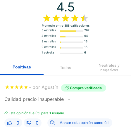
4.5
Promedio entre
388
calificaciones
5 estrellas
262
4 estrellas
94
3 estrellas
13
2 estrellas
15
1 estrella
6
Neutrales y
Positivas
Todas
negativas
por Agustín
Compra verificada
Calidad precio insuperable
Esta opinión fue útil para 1 usuario.
0
0
Marcar esta opinión como útil