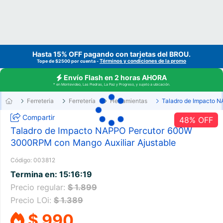
Hasta 15% OFF pagando con tarjetas del
BROU
.
Términos y condiciones de la promo
Tope de $2500 por cuenta -
Envío Flash en 2 horas AHORA
* en Montevideo, Las Piedras, La Paz y Progreso, y sujeto a ubicación.
Ferreteria
Ferretería
Herramientas
Taladro de Impacto 
Compartir
48
% OFF
Taladro de Impacto NAPPO Percutor 600W
3000RPM con Mango Auxiliar Ajustable
Código:
003812
Termina en:
15
:
16
:
18
Precio regular:
$ 1.899
Precio LOi:
$ 1.389
$ 990