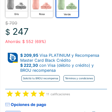
Gris
Rosa
Verde
$ 799
247
$
Ahorrás: $ 552 (69%)
$ 209,95
Visa PLATINIUM y Recompensa
Master Card Black Crédito
$ 222,30
con Visa (débito y crédito) y
BROU recompensa
Solicitá tu BROU recompensa
Términos y condiciones
11
calificaciones
Opciones de pago