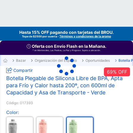
Hasta 15% OFF pagando con tarjetas del
BROU
.
Términos y condiciones de la promo
Tope de $2500 por cuenta -
Oferta con Envío Flash en la Mañana.
* en Montevideo, Las Piedras, La Paz y Progreso. Sujeto a ubicación.
Bazar
Organización del Espacio
Oportunidades
Botella 
Compartir
69
% OFF
Botella Plegable de Silicona Libre de BPA, Apta
para Frío y Calor hasta 200º, con 600ml de
Capacidad y Asa de Transporte - Verde
Código:
017393
Color: