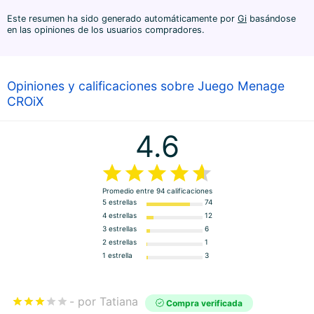
Este resumen ha sido generado automáticamente por
Gi
basándose
en las opiniones de los usuarios compradores.
Opiniones y calificaciones sobre Juego Menage
CROiX
4.6
Promedio entre
94
calificaciones
5 estrellas
74
4 estrellas
12
3 estrellas
6
2 estrellas
1
1 estrella
3
por Tatiana
Compra verificada