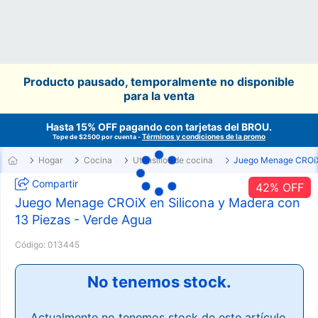
Producto pausado, temporalmente no disponible
para la venta
Hasta 15% OFF pagando con tarjetas del
BROU
.
Términos y condiciones de la promo
Tope de $2500 por cuenta -
Hogar
Cocina
Utensilios de cocina
Juego Menage CROi
Compartir
42
% OFF
Juego Menage CROiX en Silicona y Madera con
13 Piezas - Verde Agua
Código:
013445
No tenemos stock.
Actualmente no tenemos stock de este artículo.