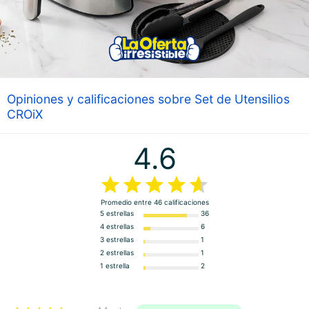
Opiniones y calificaciones sobre Set de Utensilios
CROiX
4.6
Promedio entre
46
calificaciones
5 estrellas
36
4 estrellas
6
3 estrellas
1
2 estrellas
1
1 estrella
2