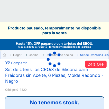
Producto pausado, temporalmente no disponible
para la venta
Hasta 15% OFF pagando con tarjetas del
BROU
.
Términos y condiciones de la promo
Tope de $2500 por cuenta -
Hogar
Cocina
Utensilios de cocina
Set de Utensilios CR
Compartir
24
% OFF
Set de Utensilios CROiX de Silicona para
Freidoras sin Aceite, 6 Piezas, Molde Redondo -
Negro
Código:
017820
No tenemos stock.