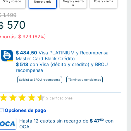
Gris y rosado
Negro y marró
Rosa y crema
Negro y gris
n
$ 1.499
570
$
Ahorrás: $ 929 (62%)
$ 484,50
Visa PLATINIUM y Recompensa
Master Card Black Crédito
$ 513
con Visa (débito y crédito) y BROU
recompensa
Solicitá tu BROU recompensa
Términos y condiciones
2
calificaciones
Opciones de pago
50
Hasta 12 cuotas sin recargo de
$ 47
con
OCA.