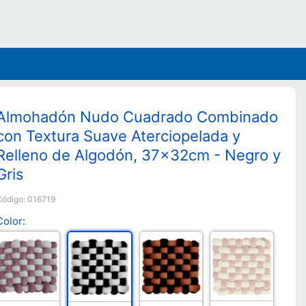
Almohadón Nudo Cuadrado Combinado
con Textura Suave Aterciopelada y
Relleno de Algodón, 37x32cm - Negro y
Gris
Código:
016719
Color: