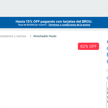
Hasta 15% OFF pagando con tarjetas del
BROU
.
Términos y condiciones de la promo
Tope de $2500 por cuenta -
ohadones y mantas
Almohadón Nudo
62
% OFF