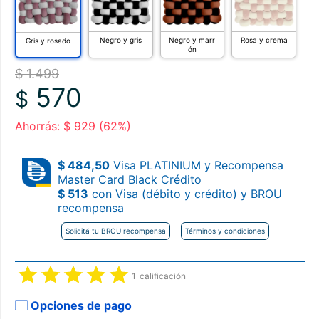
Negro y gris
Negro y marr
Rosa y crema
Gris y rosado
ón
$ 1.499
570
$
Ahorrás: $ 929 (62%)
$ 484,50
Visa PLATINIUM y Recompensa
Master Card Black Crédito
$ 513
con Visa (débito y crédito) y BROU
recompensa
Solicitá tu BROU recompensa
Términos y condiciones
1
calificación
Opciones de pago