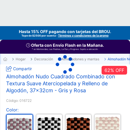
Hasta 15% OFF pagando con tarjetas del
BROU
.
Términos y condiciones de la promo
Tope de $2500 por cuenta -
Oferta con Envío Flash en la Mañana.
* en Montevideo, Las Piedras, La Paz y Progreso. Sujeto a ubicación.
Hogar
Decoración
Almohadones y mantas
Almohadón N
Compartir
62
% OFF
Almohadón Nudo Cuadrado Combinado con
Textura Suave Aterciopelada y Relleno de
Algodón, 37x32cm - Gris y Rosa
Código:
016722
Color: