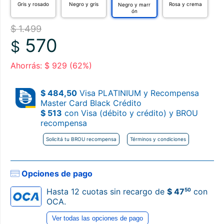
Gris y rosado
Negro y gris
Rosa y crema
Negro y marr
ón
$ 1.499
570
$
Ahorrás: $ 929 (62%)
$ 484,50
Visa PLATINIUM y Recompensa
Master Card Black Crédito
$ 513
con Visa (débito y crédito) y BROU
recompensa
Solicitá tu BROU recompensa
Términos y condiciones
Opciones de pago
50
Hasta 12 cuotas sin recargo de
$ 47
con
OCA.
Ver todas las opciones de pago