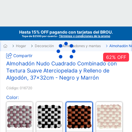
Hasta 15% OFF pagando con tarjetas del
BROU
.
Términos y condiciones de la promo
Tope de $2500 por cuenta -
Hogar
Decoración
Almohadones y mantas
Almohadón N
Compartir
62
% OFF
Almohadón Nudo Cuadrado Combinado con
Textura Suave Aterciopelada y Relleno de
Algodón, 37x32cm - Negro y Marrón
Código:
016720
Color: