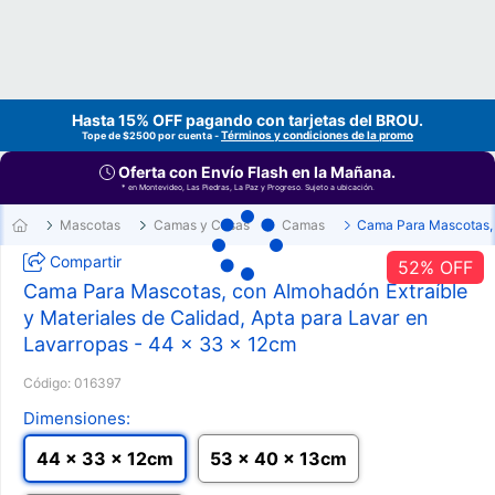
Hasta 15% OFF pagando con tarjetas del
BROU
.
Términos y condiciones de la promo
Tope de $2500 por cuenta -
Oferta con Envío Flash en la Mañana.
* en Montevideo, Las Piedras, La Paz y Progreso. Sujeto a ubicación.
Mascotas
Camas y Casas
Camas
Cama Para Mascotas,
Compartir
52
% OFF
Cama Para Mascotas, con Almohadón Extraíble
y Materiales de Calidad, Apta para Lavar en
Lavarropas - 44 x 33 x 12cm
Código:
016397
Dimensiones:
44 x 33 x 12cm
53 x 40 x 13cm