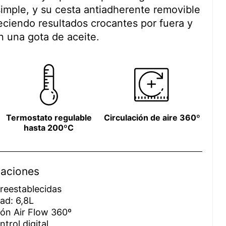
imple, y su cesta antiadherente removible
ofreciendo resultados crocantes por fuera y
n una gota de aceite.
Termostato regulable
Circulación de aire 360º
hasta 200ºC
caciones
preestablecidas
ad: 6,8L
ión Air Flow 360º
ntrol digital