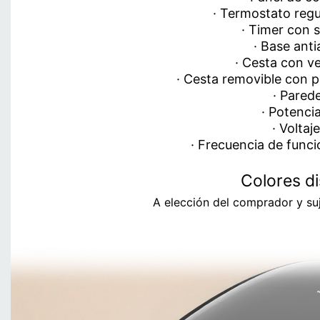
· Termostato regu
· Timer con 
· Base ant
· Cesta con ve
· Cesta removible con 
· Parede
· Potenci
· Voltaj
· Frecuencia de func
Colores di
A elección del comprador y suj