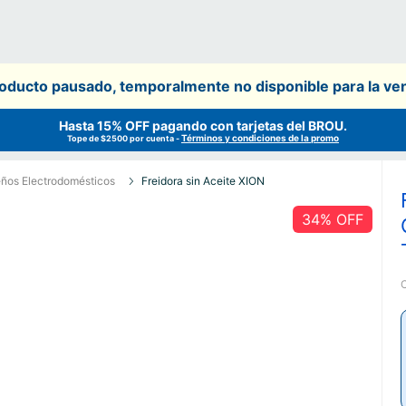
oducto pausado, temporalmente no disponible para la ve
Hasta 15% OFF pagando con tarjetas del
BROU
.
Términos y condiciones de la promo
Tope de $2500 por cuenta -
ños Electrodomésticos
Freidora sin Aceite XION
34
% OFF