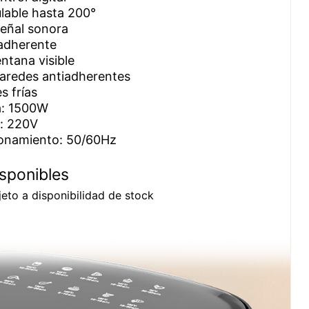
lable hasta 200°
señal sonora
iadherente
ntana visible
paredes antiadherentes
s frías
a: 1500W
e: 220V
ionamiento: 50/60Hz
sponibles
eto a disponibilidad de stock