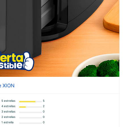
te XION
5 estrellas
5
4 estrellas
2
3 estrellas
0
2 estrellas
0
1 estrella
0