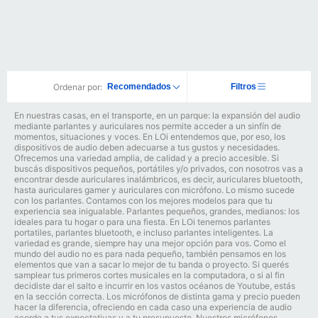
Ordenar por:
Recomendados
Filtros
En nuestras casas, en el transporte, en un parque: la expansión del audio
mediante parlantes y auriculares nos permite acceder a un sinfín de
momentos, situaciones y voces. En LOi entendemos que, por eso, los
dispositivos de audio deben adecuarse a tus gustos y necesidades.
Ofrecemos una variedad amplia, de calidad y a precio accesible. Si
buscás dispositivos pequeños, portátiles y/o privados, con nosotros vas a
encontrar desde auriculares inalámbricos, es decir, auriculares bluetooth,
hasta auriculares gamer y auriculares con micrófono. Lo mismo sucede
con los parlantes. Contamos con los mejores modelos para que tu
experiencia sea inigualable. Parlantes pequeños, grandes, medianos: los
ideales para tu hogar o para una fiesta. En LOi tenemos parlantes
portatiles, parlantes bluetooth, e incluso parlantes inteligentes. La
variedad es grande, siempre hay una mejor opción para vos. Como el
mundo del audio no es para nada pequeño, también pensamos en los
elementos que van a sacar lo mejor de tu banda o proyecto. Si querés
samplear tus primeros cortes musicales en la computadora, o si al fin
decidiste dar el salto e incurrir en los vastos océanos de Youtube, estás
en la sección correcta. Los micrófonos de distinta gama y precio pueden
hacer la diferencia, ofreciendo en cada caso una experiencia de audio
acorde a tus expectativas y a tu presupuesto. Nuestros micrófonos