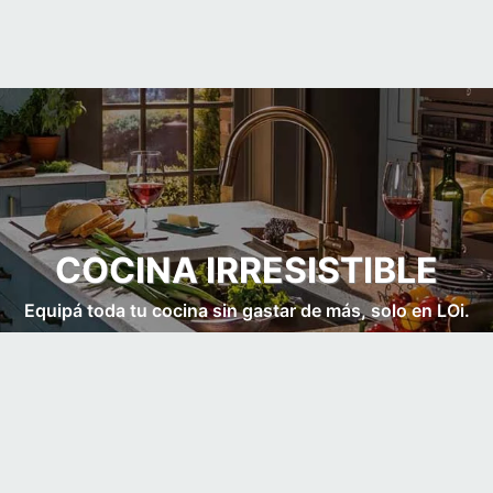
COCINA IRRESISTIBLE
Equipá toda tu cocina sin gastar de más, solo en LOi.