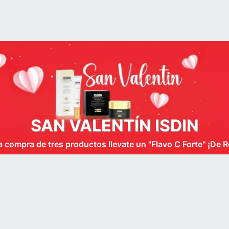
SAN VALENTÍN ISDIN
a compra de tres productos llevate un "Flavo C Forte" ¡De R