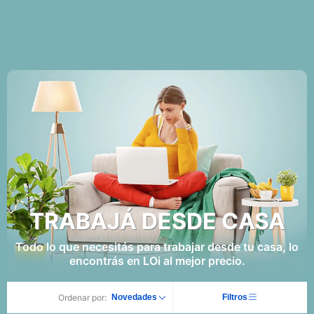
TRABAJÁ DESDE CASA
Todo lo que necesitás para trabajar desde tu casa, lo
encontrás en LOi al mejor precio.
Ordenar por:
Novedades
Filtros